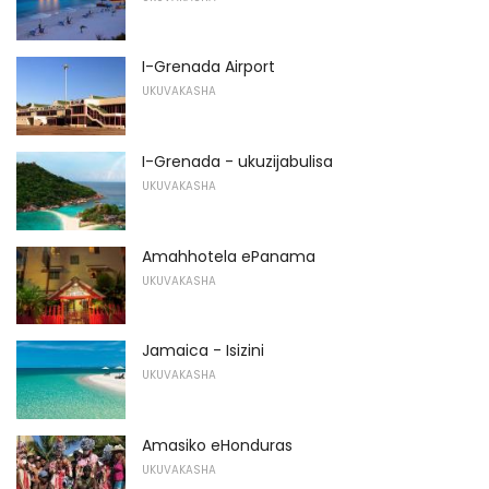
I-Grenada Airport
UKUVAKASHA
I-Grenada - ukuzijabulisa
UKUVAKASHA
Amahhotela ePanama
UKUVAKASHA
Jamaica - Isizini
UKUVAKASHA
Amasiko eHonduras
UKUVAKASHA