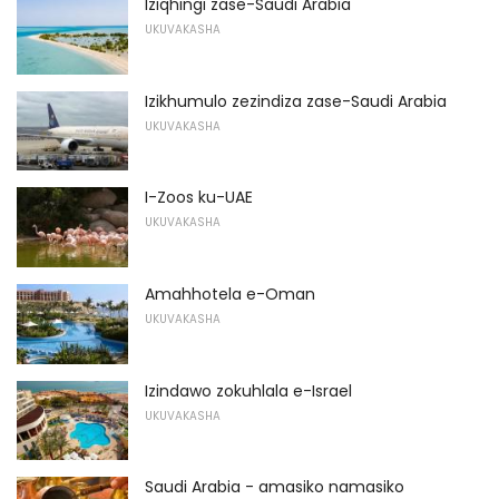
Iziqhingi zase-Saudi Arabia
UKUVAKASHA
Izikhumulo zezindiza zase-Saudi Arabia
UKUVAKASHA
I-Zoos ku-UAE
UKUVAKASHA
Amahhotela e-Oman
UKUVAKASHA
Izindawo zokuhlala e-Israel
UKUVAKASHA
Saudi Arabia - amasiko namasiko