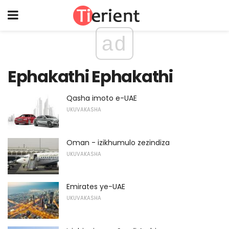
ad
Ephakathi Ephakathi
Qasha imoto e-UAE
UKUVAKASHA
Oman - izikhumulo zezindiza
UKUVAKASHA
Emirates ye-UAE
UKUVAKASHA